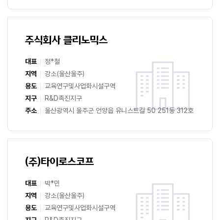
주식회사 클리노믹스
대표
정*철
지역
강소(울산울주)
용도
교육연구및사업화시설구역
지구
R&D촉진지구
주소
울산광역시 울주군 언양읍 유니스트길 50 251동 312호
(주)타이로스코프
대표
박*민
지역
강소(울산울주)
용도
교육연구및사업화시설구역
지구
R&D촉진지구