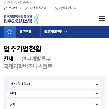
바로가기 메뉴
연구개발특구진흥재단
로그인
일반 회원가입
기업 회원가입
사이트
홈으로 가기
특구현황
입주기업현황
입주기업현황
전체
연구개발특구
국제과학비즈니스벨트
전체
검색
지역
소속지구
기업형태