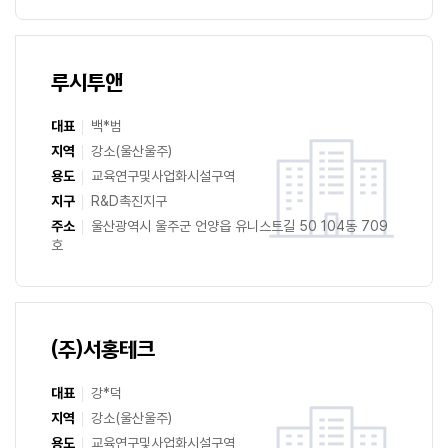
루시투앤
대표
백*범
지역
강소(울산울주)
용도
교육연구및사업화시설구역
지구
R&D촉진지구
주소
울산광역시 울주군 언양읍 유니스트길 50 104동 709
호
(주)서홍테크
대표
강*덕
지역
강소(울산울주)
용도
교육연구및사업화시설구역