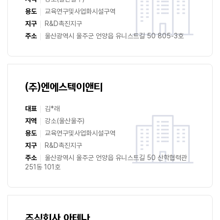
용도
교육연구및사업화시설구역
지구
R&D촉진지구
주소
울산광역시 울주군 언양읍 유니스트길 50 805-3호
(주)엔에스텍이앤티
대표
김*래
지역
강소(울산울주)
용도
교육연구및사업화시설구역
지구
R&D촉진지구
주소
울산광역시 울주군 언양읍 유니스트길 50 산학협력관
251동 101호
주식회사 아테나