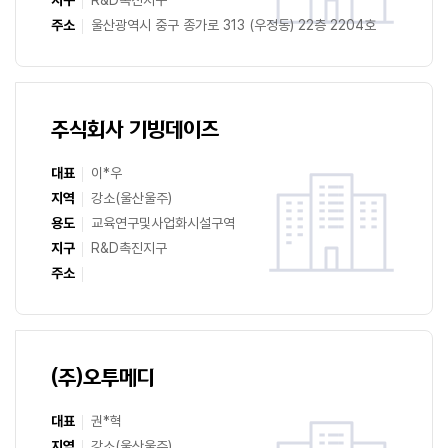
주소
울산광역시 중구 종가로 313 (우정동) 22층 2204호
주식회사 기빙데이즈
대표
이*우
지역
강소(울산울주)
용도
교육연구및사업화시설구역
지구
R&D촉진지구
주소
(주)오투메디
대표
권*혁
지역
강소(울산울주)