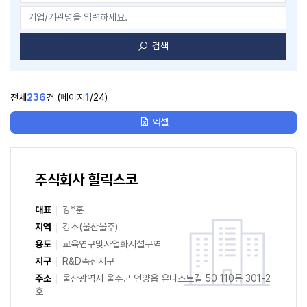
검색
전체
236
건 (페이지
1
/
24
)
엑셀
주식회사 힐릭스코
대표
강*훈
지역
강소(울산울주)
용도
교육연구및사업화시설구역
지구
R&D촉진지구
주소
울산광역시 울주군 언양읍 유니스트길 50 110동 301-2
호