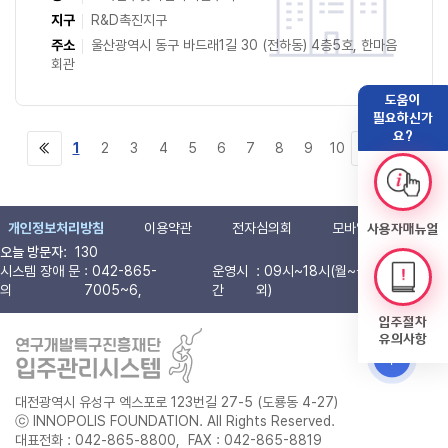
지구
R&D촉진지구
주소
울산광역시 동구 바드래1길 30 (전하동) 4층5호, 한마음
회관
도움이
필요하신가
요?
1
2
3
4
5
6
7
8
9
10
처음으로
마지막으로
다음으로
개인정보처리방침
이용약관
전자심의회
모바일 현장실사
사용자매뉴얼
오늘 방문자
:
130
시스템 장애 문
: 042-865-
운영시
: 09시~18시(월~금, 공휴일 제
의
7005~6,
간
외)
입주절차
유의사항
맨위로 가기
대전광역시 유성구 엑스포로 123번길 27-5 (도룡동 4-27)
ⓒ INNOPOLIS FOUNDATION. All Rights Reserved.
대표전화 : 042-865-8800, FAX : 042-865-8819