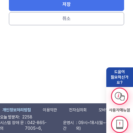
저장
취소
도움이
필요하신가
요?
개인정보처리방침
이용약관
전자심의회
모바일 현장실사
사용자매뉴얼
오늘 방문자
:
2258
시스템 장애 문
: 042-865-
운영시
: 09시~18시(월~금, 공휴일 제
의
7005~6,
간
외)