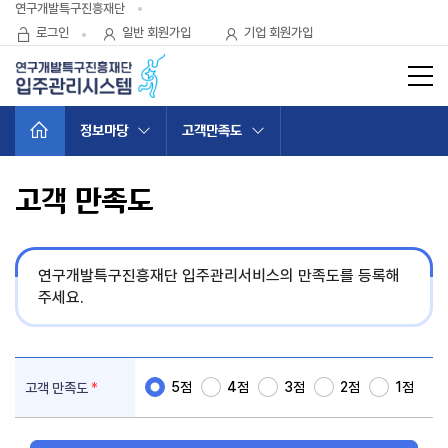
바로가기 메뉴
연구개발특구진흥재단
로그인
일반 회원가입
기업 회원가입
사이트
홈으로 가기
정보마당
고객만족도
고객 만족도
연구개발특구진흥재단 입주관리서비스의 만족도를 등록해
주세요.
5점
4점
3점
2점
1점
고객 만족도
*